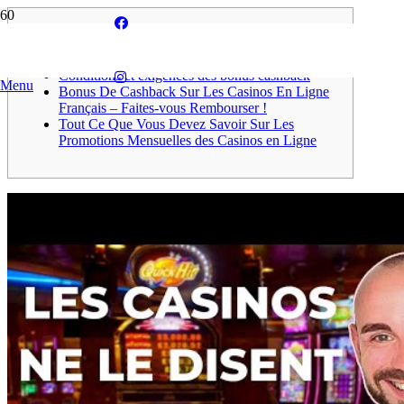
Content
Conditions et exigences des bonus cashback
Menu
Bonus De Cashback Sur Les Casinos En Ligne
Français – Faites-vous Rembourser !
Tout Ce Que Vous Devez Savoir Sur Les
Promotions Mensuelles des Casinos en Ligne