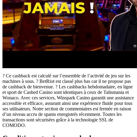
? Ce cashback est calculé sur l’ensemble de l’activité de jeu sur les
machines à sous. ? BetRiot est classé plus bas car il ne propose pas
de cashback de bienvenue. ? Les cashbacks hebdomadaire, en ligne
et sport de Cashed Casino sont identiques à ceux de Talismania et
Wonaco. Avec ces services, Winspark Casino garantit une assistance
accessible et efficace, assurant ainsi une expérience fluide pour tous
ses utilisateurs. Notre section de commentaires est fermée en raison
d’un niveau accru de spams enregistrés récemment. Toutes les
transactions sont sécurisées grâce à la technologie SSL de
COMODO.