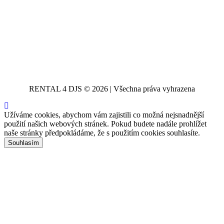
RENTAL 4 DJS © 2026 | Všechna práva vyhrazena
Užíváme cookies, abychom vám zajistili co možná nejsnadnější
použití našich webových stránek. Pokud budete nadále prohlížet
naše stránky předpokládáme, že s použitím cookies souhlasíte.
Souhlasím