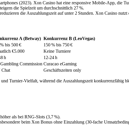
artphones (2023). Xon Casino hat eine responsive Mobile‑App, die Turni
eigern die Spielzeit um durchschnittlich 27 %.
reduzieren die Auszahlungszeit auf unter 2 Stunden. Xon Casino nutzt 
nkurrenz A (Betway)
Konkurrenz B (LeoVegas)
% bis 500 €
150 % bis 750 €
atlich €5.000
Keine Turniere
48 h
12‑24 h
Gambling Commission
Curacao eGaming
7 Chat
Geschäftszeiten only
und Turnier‑Vielfalt, während die Auszahlungszeit konkurrenzfähig ble
, höher als bei RNG‑Slots (3,7 %).
nsbesondere beim Xon Bonus ohne Einzahlung (30‑fache Umsatzbedin