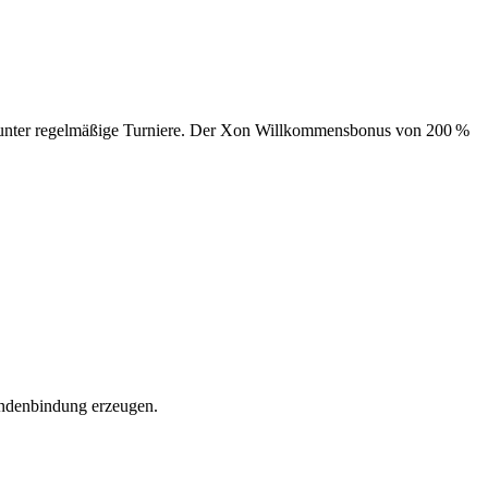
darunter regelmäßige Turniere. Der Xon Willkommensbonus von 200 %
undenbindung erzeugen.