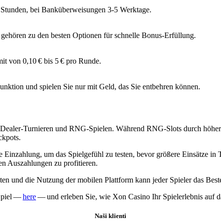
 2 Stunden, bei Banküberweisungen 3‑5 Werktage.
ehören zu den besten Optionen für schnelle Bonus‑Erfüllung.
mit von 0,10 € bis 5 € pro Runde.
‑Funktion und spielen Sie nur mit Geld, das Sie entbehren können.
e‑Dealer‑Turnieren und RNG‑Spielen. Während RNG‑Slots durch höhere
ckpots.
 Einzahlung, um das Spielgefühl zu testen, bevor größere Einsätze in T
n Auszahlungen zu profitieren.
en und die Nutzung der mobilen Plattform kann jeder Spieler das Best
 Spiel —
here
— und erleben Sie, wie Xon Casino Ihr Spielerlebnis auf d
Naši klienti