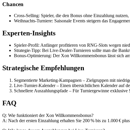
Chancen
Cross‑Selling: Spieler, die den Bonus ohne Einzahlung nutzen,
Weihnachts‑Turniere: Saisonale Events steigern das Engagemen
Experten‑Insights
Spieler‑Profil: Anfänger profitieren von RNG‑Slots wegen nied
Strategie‑Tipp: Bei Live‑Dealer‑Turnieren sollte man die Ba
Bonus‑Optimierung: Der Xon Willkommensbonus lässt sich am be
Strategische Empfehlungen
Segmentierte Marketing‑Kampagnen – Zielgruppen mit niedrig
Live‑Turnier‑Kalender – Einen übersichtlichen Kalender auf der
Schnellere Auszahlungspfade – Für Turniergewinne exklusive S
FAQ
Q: Wie funktioniert der Xon Willkommensbonus?
A: Nach der ersten Einzahlung erhalten Sie 200 % bis zu 1.000 € p