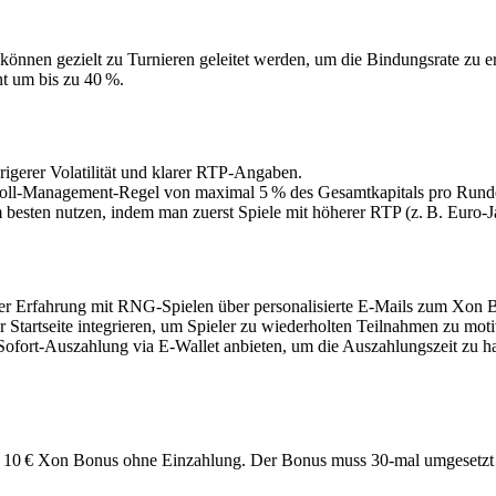
 können gezielt zu Turnieren geleitet werden, um die Bindungsrate zu e
t um bis zu 40 %.
rigerer Volatilität und klarer RTP‑Angaben.
nkroll‑Management‑Regel von maximal 5 % des Gesamtkapitals pro Run
sten nutzen, indem man zuerst Spiele mit höherer RTP (z. B. Euro‑Jac
er Erfahrung mit RNG‑Spielen über personalisierte E‑Mails zum Xon 
 Startseite integrieren, um Spieler zu wiederholten Teilnahmen zu moti
ofort‑Auszahlung via E‑Wallet anbieten, um die Auszahlungszeit zu ha
lus 10 € Xon Bonus ohne Einzahlung. Der Bonus muss 30‑mal umgesetzt 