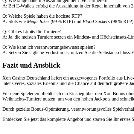
Q: Wie lange dauern Auszahlungen bei Live‑Turnieren?
A: Bei E‑Wallets erfolgt die Auszahlung in der Regel innerhalb von
Q: Welche Spiele haben die höchste RTP?
A: Slots wie
Mega Joker
(99 % RTP) und
Blood Suckers
(98 % RTP) g
Q: Gibt es Limits für Turniere?
A: Ja, die meisten Turniere setzen ein Mindest‑ und Höchsteinsatz‑Li
Q: Wie kann ich verantwortungsbewusst spielen?
A: Setzen Sie tägliche Verlustlimits, nutzen Sie die Selbstausschluss
Fazit und Ausblick
Xon Casino Deutschland liefert ein ausgewogenes Portfolio aus Liv
intensiveres, soziales Erlebnis und die Chance auf deutlich größere Ja
Für neue Spieler empfiehlt sich ein Einstieg über den Xon Bonus ohne
Weihnachts‑Turniere nutzen, um von den hohen Jackpots und schnelle
Durch gezielte Bonus‑Optimierung, verantwortungsvolles Spielverhalt
Entdecken Sie jetzt das komplette Angebot und starten Sie Ihr erstes