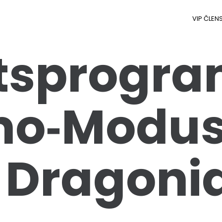
VIP ČLEN
ätsprogr
o‑Modus
u Dragoni