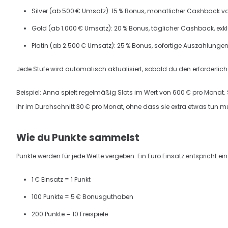
Silver (ab 500 € Umsatz): 15 % Bonus, monatlicher Cashback von
Gold (ab 1.000 € Umsatz): 20 % Bonus, täglicher Cashback, exkl
Platin (ab 2.500 € Umsatz): 25 % Bonus, sofortige Auszahlunge
Jede Stufe wird automatisch aktualisiert, sobald du den erforderlic
Beispiel: Anna spielt regelmäßig Slots im Wert von 600 € pro Monat. 
ihr im Durchschnitt 30 € pro Monat, ohne dass sie extra etwas tun m
Wie du Punkte sammelst
Punkte werden für jede Wette vergeben. Ein Euro Einsatz entspricht
1 € Einsatz = 1 Punkt
100 Punkte = 5 € Bonusguthaben
200 Punkte = 10 Freispiele