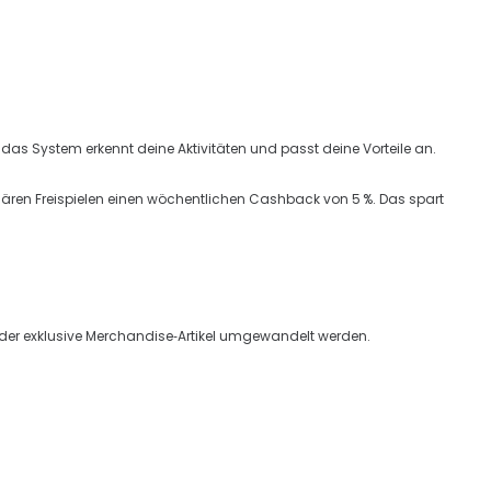
das System erkennt deine Aktivitäten und passt deine Vorteile an.
gulären Freispielen einen wöchentlichen Cashback von 5 %. Das spart
 oder exklusive Merchandise‑Artikel umgewandelt werden.