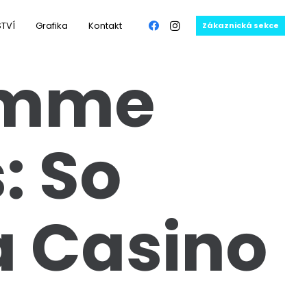
STVÍ
Grafika
Kontakt
Zákaznická sekce
amme
: So
a Casino