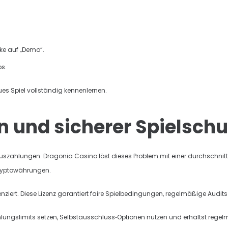
cke auf „Demo“.
ps.
es Spiel vollständig kennenlernen.
 und sicherer Spielschu
i Auszahlungen. Dragonia Casino löst dieses Problem mit einer durchschn
Kryptowährungen.
nziert. Diese Lizenz garantiert faire Spielbedingungen, regelmäßige Audit
hlungslimits setzen, Selbstausschluss‑Optionen nutzen und erhältst regelm