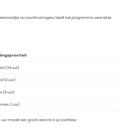
n persoonlijke accountmanagers, biedt het programma versnelde
lingsprioriteit
rd (24 uur)
e (12 uur)
e (6 uur)
innen 2 uur)
 uur maakt een groot verschil in je cashflow.