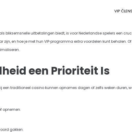
VIP ČLEN
ls bliksemsnelle uitbetalingen biedt, is voor Nederlandse spelers een cruc
ijn, en hoe je met hun VIP‑programma extra voordelen kunt behalen. Of j
imaliseren.
id een Prioriteit Is
Bij een traditioneel casino kunnen opnames dagen of zelfs weken duren, wa
 of opnemen.
twoord gokken.