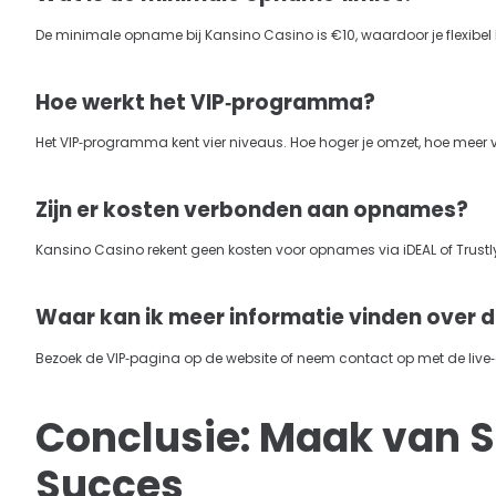
De minimale opname bij Kansino Casino is €10, waardoor je flexibel k
Hoe werkt het VIP‑programma?
Het VIP‑programma kent vier niveaus. Hoe hoger je omzet, hoe meer v
Zijn er kosten verbonden aan opnames?
Kansino Casino rekent geen kosten voor opnames via iDEAL of Trust
Waar kan ik meer informatie vinden over 
Bezoek de VIP‑pagina op de website of neem contact op met de live‑c
Conclusie: Maak van Sn
Succes