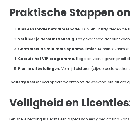
Praktische Stappen om
Kies een lokale betaalmethode.
iDEAL en Trustly bieden de s
Verifieer je account volledig.
Een geverifieerd account voork
Controleer de minimale opname‑limiet.
Kansino Casino han
Gebruik het VIP‑programma.
Hogere niveaus geven prioriteit
Plan je uitbetalingen.
Vermijd piekuren (bijvoorbeeld weeken
Industry Secret:
Veel spelers wachten tot de weekend‑cut‑off om op
Veiligheid en Licenti
Een snelle betaling is slechts één aspect van een goed casino. Kansi