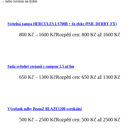
– nebo rovnou na týden
Světelná rampa HERCULES LS700B + 4x efekt (PAR, DERBY, FX)
800
Kč
–
1600
Kč
Rozpětí cen: 800 Kč až 1600 Kč
Sada světelný stojanů s rampou 1,5 až 6m
650
Kč
–
1300
Kč
Rozpětí cen: 650 Kč až 1300 Kč
Výrobník mlhy BeamZ BLAZE1200 vertikální
500
Kč
–
2500
Kč
Rozpětí cen: 500 Kč až 2500 Kč