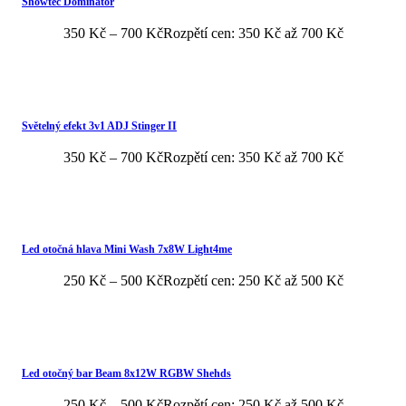
Showtec Dominator
350
Kč
–
700
Kč
Rozpětí cen: 350 Kč až 700 Kč
Světelný efekt 3v1 ADJ Stinger II
350
Kč
–
700
Kč
Rozpětí cen: 350 Kč až 700 Kč
Led otočná hlava Mini Wash 7x8W Light4me
250
Kč
–
500
Kč
Rozpětí cen: 250 Kč až 500 Kč
Led otočný bar Beam 8x12W RGBW Shehds
250
Kč
–
500
Kč
Rozpětí cen: 250 Kč až 500 Kč