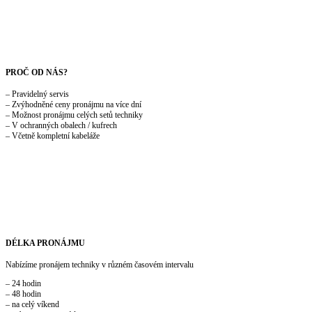
PROČ OD NÁS?
– Pravidelný servis
– Zvýhodněné ceny pronájmu na více dní
– Možnost pronájmu celých setů techniky
– V ochranných obalech / kufrech
– Včetně kompletní kabeláže
DÉLKA PRONÁJMU
Nabízíme pronájem techniky v různém časovém intervalu
– 24 hodin
– 48 hodin
– na celý víkend