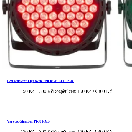
Led reflektor Light4Me P60 RGB LED PAR
150
Kč
–
300
Kč
Rozpětí cen: 150 Kč až 300 Kč
Varytec Giga Bar Pix 8 RGB
150
Kč
–
300
Kč
Rozpětí cen: 150 Kč až 300 Kč