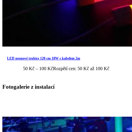
LED neonové trubice 120 cm 18W s kabelem 2m
50
Kč
–
100
Kč
Rozpětí cen: 50 Kč až 100 Kč
Fotogalerie z instalací