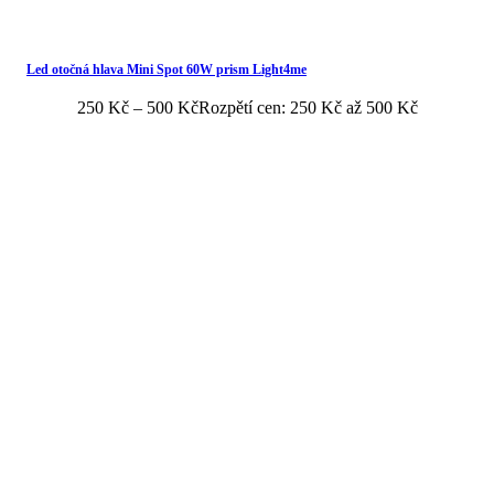
Led otočná hlava Mini Spot 60W prism Light4me
250
Kč
–
500
Kč
Rozpětí cen: 250 Kč až 500 Kč