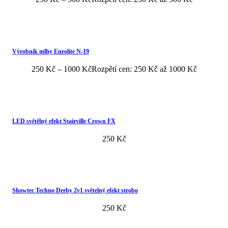
Výrobník mlhy Eurolite N-19
250
Kč
–
1000
Kč
Rozpětí cen: 250 Kč až 1000 Kč
LED světělný efekt Stairville Crown FX
250
Kč
Showtec Techno Derby 2v1 světelný efekt strobo
250
Kč