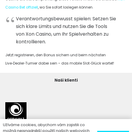
Casino Bet offiziell
, wo Sie sofort loslegen können.
Verantwortungsbewusst spielen: Setzen Sie
sich klare Limits und nutzen Sie die Tools
von Xon Casino, um Ihr Spielverhalten zu
kontrollieren.
Jetzt registrieren, den Bonus sichern und beim nächsten
Live‑Dealer‑Turnier dabei sein – das mobile Slot‑Glück wartet!
Naši klienti
Užíváme cookies, abychom vám zajistili co
možná nejsnadnější použití našich webových