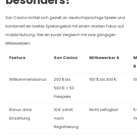
besonders?
Xon Casino richtet sich gezielt an deutschsprachige Spieler und
kombiniert ein breites Spielangebot mit einem starken Fokus auf
mobile Nutzung. Hier ein kurzer Vergleich mit zwei gängigen
Mitbewerbern:
Feature
Xon Casino
Mitbewerber A
M
B
Willkommensbonus
200 % bis
150 % bis 300 €
10
500 € + 50
Freispiele
Bonus ohne
10 € sofort
Nicht verfügbar
5
Einzahlung
nach
Ve
Registrierung