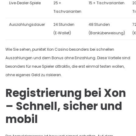
Live‑Dealer‑Spiele
25 +
15 + Tischvarianten
2
Tischvarianten
T
Auszahlungsdauer
24 Stunden
48 Stunden
7
(E‑Wallet)
(Banküberweisung)
(K
Wie Sie sehen, punktet Xon Casino besonders bei schnellen
Auszahlungen und dem Bonus ohne Einzahlung. Diese Vorteile sind
besonders für neue Spieler attraktiv, die erst einmal testen wollen,
ohne eigenes Geld zu riskieren.
Registrierung bei Xon
– Schnell, sicher und
mobil