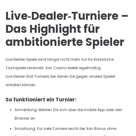
Live‑Dealer‑Turniere –
Das Highlight für
ambitionierte Spieler
Live‑Dealer‑Spiele sind längst nicht mehr nur für klassische
Tischspiele reserviert. Xon Casino bietet regelmäßig
Live‑Dealer‑Slot‑Turniere, bei denen Sie gegen andere Spieler
antreten können.
So funktioniert ein Turnier:
Anmeldung: Melden Sie sich über die mobile App oder den
Browser an.
Einzahlung: Für viele Turniere reicht der Xon Bonus ohne