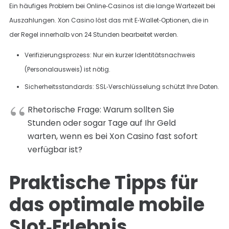
Ein häufiges Problem bei Online‑Casinos ist die lange Wartezeit bei
Auszahlungen. Xon Casino löst das mit E‑Wallet‑Optionen, die in
der Regel innerhalb von 24 Stunden bearbeitet werden.
Verifizierungsprozess: Nur ein kurzer Identitätsnachweis
(Personalausweis) ist nötig.
Sicherheitsstandards: SSL‑Verschlüsselung schützt Ihre Daten.
Rhetorische Frage: Warum sollten Sie
Stunden oder sogar Tage auf Ihr Geld
warten, wenn es bei Xon Casino fast sofort
verfügbar ist?
Praktische Tipps für
das optimale mobile
Slot‑Erlebnis