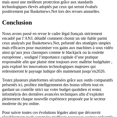
mais aussi une meilleure protection grâce aux standards
technologiques élevés adoptés par ceux qui seront évalués
positivement par Basketnews.Net lors des revues annuelles.
Conclusion
Nous avons passé en revue le cadre légal français strictement
encadré par l’ANJ, détaillé comment choisir un site fiable parmi
ceux analysés par Basketnews.Net, présenté des stratégies simples
mais efficaces pour maximiser vos gains aux machines à sous vidéo
ainsi qu’aux jeux classiques comme le blackjack ou la roulette
européenne , souligné l’importance capitale d’une pratique
responsable afin que plaisir rime toujours avec maîtrise budgétaire ,
puis exploré les innovations technologiques majeures qui
redessineront le paysage ludique dès maintenant jusqu’en​2026.
Testez plusieurs plateformes sécurisées grâce aux outils comparatifs
présentés ici, profitez intelligemment des bonus offerts tout en
gardant un contrôle strict sur votre budget quotidien et restez
informé(e)s des dernières avancées techniques afin d’exploiter
pleinement chaque nouvelle expérience proposée par le secteur
moderne du jeu online.
Pour suivre toutes ces évolutions légales ainsi que découvrir