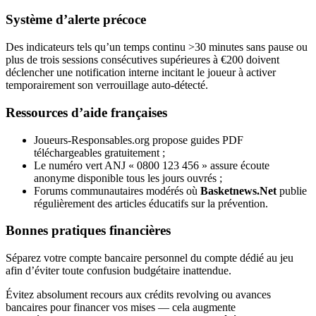
Système d’alerte précoce
Des indicateurs tels qu’un temps continu >30 minutes sans pause ou
plus de trois sessions consécutives supérieures à €200 doivent
déclencher une notification interne incitant le joueur à activer
temporairement son verrouillage auto‑détecté.
Ressources d’aide françaises
Joueurs‑Responsables.org propose guides PDF
téléchargeables gratuitement ;
Le numéro vert ANJ « 0800 123 456 » assure écoute
anonyme disponible tous les jours ouvrés ;
Forums communautaires modérés où
Basketnews.Net
publie
régulièrement des articles éducatifs sur la prévention.
Bonnes pratiques financières
Séparez votre compte bancaire personnel du compte dédié au jeu
afin d’éviter toute confusion budgétaire inattendue.
Évitez absolument recours aux crédits revolving ou avances
bancaires pour financer vos mises — cela augmente