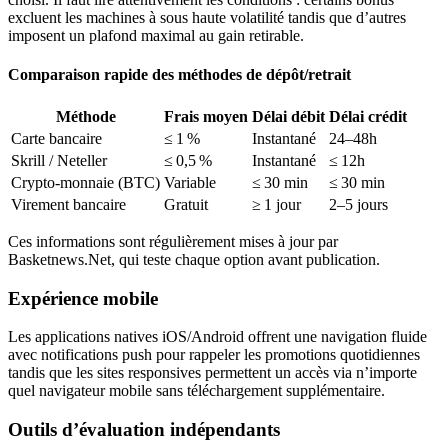
excluent les machines à sous haute volatilité tandis que d’autres
imposent un plafond maximal au gain retirable.
Comparaison rapide des méthodes de dépôt/retrait
Méthode
Frais moyen
Délai débit
Délai crédit
Carte bancaire
≤ 1 %
Instantané
24–48h
Skrill / Neteller
≤ 0,5 %
Instantané
≤ 12h
Crypto‑monnaie (BTC)
Variable
≤ 30 min
≤ 30 min
Virement bancaire
Gratuit
≥ 1 jour
2–5 jours
Ces informations sont régulièrement mises à jour par
Basketnews.Net, qui teste chaque option avant publication.
Expérience mobile
Les applications natives iOS/Android offrent une navigation fluide
avec notifications push pour rappeler les promotions quotidiennes
tandis que les sites responsives permettent un accès via n’importe
quel navigateur mobile sans téléchargement supplémentaire.
Outils d’évaluation indépendants