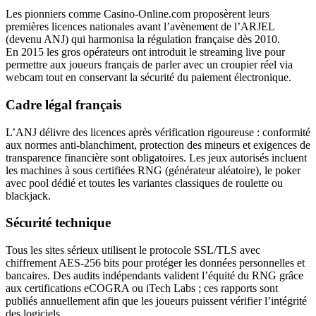
Les pionniers comme Casino‑Online.com proposèrent leurs
premières licences nationales avant l’avènement de l’ARJEL
(devenu ANJ) qui harmonisa la régulation française dès 2010.
En 2015 les gros opérateurs ont introduit le streaming live pour
permettre aux joueurs français de parler avec un croupier réel via
webcam tout en conservant la sécurité du paiement électronique.
Cadre légal français
L’ANJ délivre des licences après vérification rigoureuse : conformité
aux normes anti‑blanchiment, protection des mineurs et exigences de
transparence financière sont obligatoires. Les jeux autorisés incluent
les machines à sous certifiées RNG (générateur aléatoire), le poker
avec pool dédié et toutes les variantes classiques de roulette ou
blackjack.
Sécurité technique
Tous les sites sérieux utilisent le protocole SSL/TLS avec
chiffrement AES‑256 bits pour protéger les données personnelles et
bancaires. Des audits indépendants valident l’équité du RNG grâce
aux certifications eCOGRA ou iTech Labs ; ces rapports sont
publiés annuellement afin que les joueurs puissent vérifier l’intégrité
des logiciels.