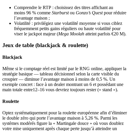
Comprendre le RTP : choisissez des titres affichant au
moins 96 % comme
Starburst
ou
Gonzo’s Quest
pour réduire
l’avantage maison ;
Volatilité : privilégiez une volatilité moyenne si vous ciblez
fréquemment petits gains réguliers ou haute volatilité pour
viser le jackpot majeur (
Mega Moolah
atteint parfois €20 M).
Jeux de table (blackjack & roulette)
Blackjack
Même si le comptage réel est limité par le RNG online, appliquer la
stratégie basique — tableau décisionnel selon la carte visible du
croupier — diminue l’avantage maison à moins de 0,5 %. Un
exemple concret : face à un dealer montrant un 6 et possédant une
main totale entre12–16 vous devriez toujours rester (« stand »).
Roulette
Optez systématiquement pour la roulette européenne afin d’éliminer
le double zéro qui porte l’avantage maison à 5,26 %. Parmi les
systèmes modérés figure la « Martingale douce » où vous doublez
votre mise uniquement après chaque perte jusqu’à atteindre un