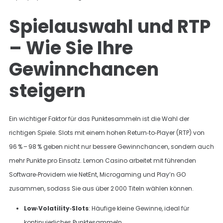
Spielauswahl und RTP
– Wie Sie Ihre
Gewinnchancen
steigern
Ein wichtiger Faktor für das Punktesammeln ist die Wahl der
richtigen Spiele. Slots mit einem hohen Return‑to‑Player (RTP) von
96 % – 98 % geben nicht nur bessere Gewinnchancen, sondern auch
mehr Punkte pro Einsatz. Lemon Casino arbeitet mit führenden
Software‑Providern wie NetEnt, Microgaming und Play’n GO
zusammen, sodass Sie aus über 2 000 Titeln wählen können.
Low‑Volatility‑Slots
: Häufige kleine Gewinne, ideal für
kontinuierliches Punktesammeln.