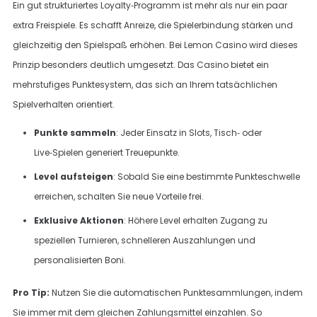
Ein gut strukturiertes Loyalty‑Programm ist mehr als nur ein paar
extra Freispiele. Es schafft Anreize, die Spielerbindung stärken und
gleichzeitig den Spielspaß erhöhen. Bei Lemon Casino wird dieses
Prinzip besonders deutlich umgesetzt. Das Casino bietet ein
mehrstufiges Punktesystem, das sich an Ihrem tatsächlichen
Spielverhalten orientiert.
Punkte sammeln
: Jeder Einsatz in Slots, Tisch‑ oder
Live‑Spielen generiert Treuepunkte.
Level aufsteigen
: Sobald Sie eine bestimmte Punkteschwelle
erreichen, schalten Sie neue Vorteile frei.
Exklusive Aktionen
: Höhere Level erhalten Zugang zu
speziellen Turnieren, schnelleren Auszahlungen und
personalisierten Boni.
Pro Tip:
Nutzen Sie die automatischen Punktesammlungen, indem
Sie immer mit dem gleichen Zahlungsmittel einzahlen. So