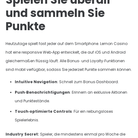
und sammeln Sie
Punkte
Heutzutage spielt fast jeder auf dem Smartphone. Lemon Casino
hat eine responsive Web‑App entwickelt, die auf iOS und Android
gleichermaßen flüssig läuft. Alle Bonus‑ und Loyalty‑Funktionen
sind mobil verfügbar, sodass Sie jederzeit Punkte sammeln können.
Intuitive Navigation
: Schnell zum Bonus‑Dashboard.
Push‑Benachrichtigungen
: Erinnern an exklusive Aktionen
und Punktestände.
Touch‑optimierte Controls
: Für ein reibungsloses
Spielerlebnis.
Industry Secret:
Spieler, die mindestens einmal pro Woche die