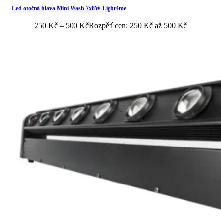
Led otočná hlava Mini Wash 7x8W Light4me
250
Kč
–
500
Kč
Rozpětí cen: 250 Kč až 500 Kč