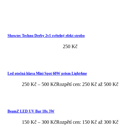
Showtec Techno Derby 2v1 světelný efekt strobo
250
Kč
Led otočná hlava Mini Spot 60W prism Light4me
250
Kč
–
500
Kč
Rozpětí cen: 250 Kč až 500 Kč
BeamZ LED UV Bar 18x 3W
150
Kč
–
300
Kč
Rozpětí cen: 150 Kč až 300 Kč