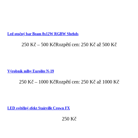
Led otočný bar Beam 8x12W RGBW Shehds
250
Kč
–
500
Kč
Rozpětí cen: 250 Kč až 500 Kč
Výrobník mlhy Eurolite N-19
250
Kč
–
1000
Kč
Rozpětí cen: 250 Kč až 1000 Kč
LED světělný efekt Stairville Crown FX
250
Kč