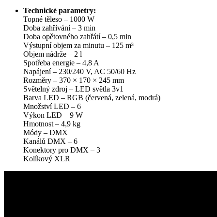
Technické parametry:
Topné těleso – 1000 W
Doba zahřívání – 3 min
Doba opětovného zahřátí – 0,5 min
Výstupní objem za minutu – 125 m³
Objem nádrže – 2 l
Spotřeba energie – 4,8 A
Napájení – 230/240 V, AC 50/60 Hz
Rozměry – 370 × 170 × 245 mm
Světelný zdroj – LED světla 3v1
Barva LED – RGB (červená, zelená, modrá)
Množství LED – 6
Výkon LED – 9 W
Hmotnost – 4,9 kg
Módy – DMX
Kanálů DMX – 6
Konektory pro DMX – 3
Kolíkový XLR