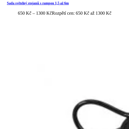
Sada světelný stojanů s rampou 1,5 až 6m
650
Kč
–
1300
Kč
Rozpětí cen: 650 Kč až 1300 Kč