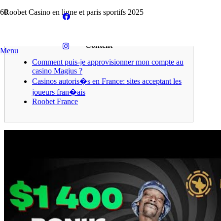
Roobet Casino en ligne et paris sportifs 2025
Content
Menu
Comment puis-je approvisionner mon compte au
casino Magius ?
Casinos autoris�s en France: sites acceptant les
joueurs fran�ais
Roobet France