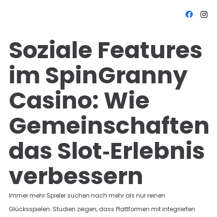
Soziale Features
im SpinGranny
Casino: Wie
Gemeinschaften
das Slot‑Erlebnis
verbessern
Immer mehr Spieler suchen nach mehr als nur reinen
Glücksspielen. Studien zeigen, dass Plattformen mit integrierten