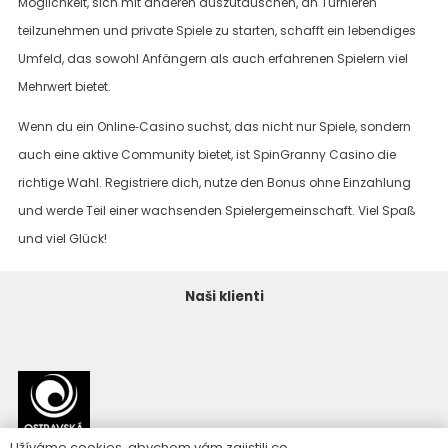
Möglichkeit, sich mit anderen auszutauschen, an Turnieren
teilzunehmen und private Spiele zu starten, schafft ein lebendiges
Umfeld, das sowohl Anfängern als auch erfahrenen Spielern viel
Mehrwert bietet.
Wenn du ein Online‑Casino suchst, das nicht nur Spiele, sondern
auch eine aktive Community bietet, ist SpinGranny Casino die
richtige Wahl. Registriere dich, nutze den Bonus ohne Einzahlung
und werde Teil einer wachsenden Spielergemeinschaft. Viel Spaß
und viel Glück!
Naši klienti
Užíváme cookies, abychom vám zajistili co