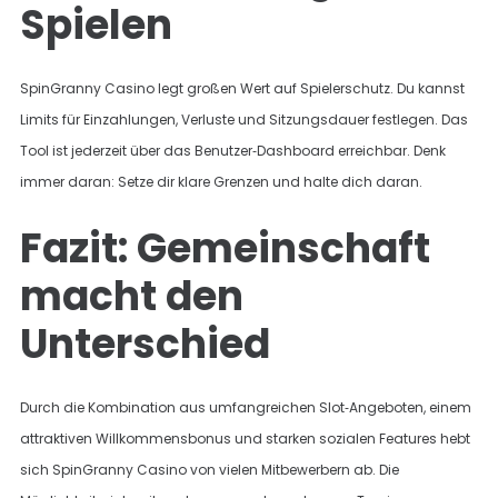
Spielen
SpinGranny Casino legt großen Wert auf Spielerschutz. Du kannst
Limits für Einzahlungen, Verluste und Sitzungsdauer festlegen. Das
Tool ist jederzeit über das Benutzer‑Dashboard erreichbar. Denk
immer daran: Setze dir klare Grenzen und halte dich daran.
Fazit: Gemeinschaft
macht den
Unterschied
Durch die Kombination aus umfangreichen Slot‑Angeboten, einem
attraktiven Willkommensbonus und starken sozialen Features hebt
sich SpinGranny Casino von vielen Mitbewerbern ab. Die