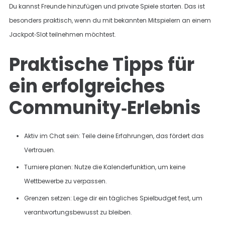
Du kannst Freunde hinzufügen und private Spiele starten. Das ist
besonders praktisch, wenn du mit bekannten Mitspielern an einem
Jackpot‑Slot teilnehmen möchtest.
Praktische Tipps für
ein erfolgreiches
Community‑Erlebnis
Aktiv im Chat sein: Teile deine Erfahrungen, das fördert das
Vertrauen.
Turniere planen: Nutze die Kalenderfunktion, um keine
Wettbewerbe zu verpassen.
Grenzen setzen: Lege dir ein tägliches Spielbudget fest, um
verantwortungsbewusst zu bleiben.