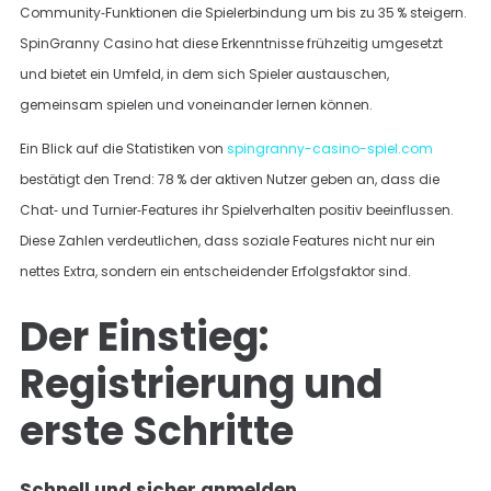
Community‑Funktionen die Spielerbindung um bis zu 35 % steigern.
SpinGranny Casino hat diese Erkenntnisse frühzeitig umgesetzt
und bietet ein Umfeld, in dem sich Spieler austauschen,
gemeinsam spielen und voneinander lernen können.
Ein Blick auf die Statistiken von
spingranny-casino-spiel.com
bestätigt den Trend: 78 % der aktiven Nutzer geben an, dass die
Chat‑ und Turnier‑Features ihr Spielverhalten positiv beeinflussen.
Diese Zahlen verdeutlichen, dass soziale Features nicht nur ein
nettes Extra, sondern ein entscheidender Erfolgsfaktor sind.
Der Einstieg:
Registrierung und
erste Schritte
Schnell und sicher anmelden