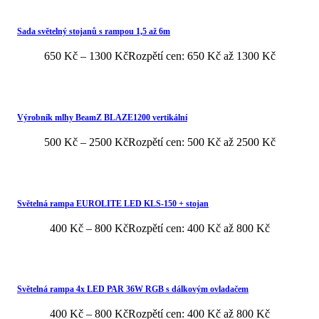
Sada světelný stojanů s rampou 1,5 až 6m
650
Kč
–
1300
Kč
Rozpětí cen: 650 Kč až 1300 Kč
Výrobník mlhy BeamZ BLAZE1200 vertikální
500
Kč
–
2500
Kč
Rozpětí cen: 500 Kč až 2500 Kč
Světelná rampa EUROLITE LED KLS-150 + stojan
400
Kč
–
800
Kč
Rozpětí cen: 400 Kč až 800 Kč
Světelná rampa 4x LED PAR 36W RGB s dálkovým ovladačem
400
Kč
–
800
Kč
Rozpětí cen: 400 Kč až 800 Kč