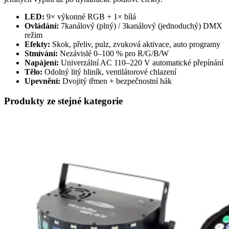
LED:
9× výkonné RGB + 1× bílá
Ovládání:
7kanálový (plný) / 3kanálový (jednoduchý) DMX
režim
Efekty:
Skok, přeliv, pulz, zvuková aktivace, auto programy
Stmívání:
Nezávislé 0–100 % pro R/G/B/W
Napájení:
Univerzální AC 110–220 V automatické přepínání
Tělo:
Odolný litý hliník, ventilátorové chlazení
Upevnění:
Dvojitý třmen + bezpečnostní hák
Produkty ze stejné kategorie