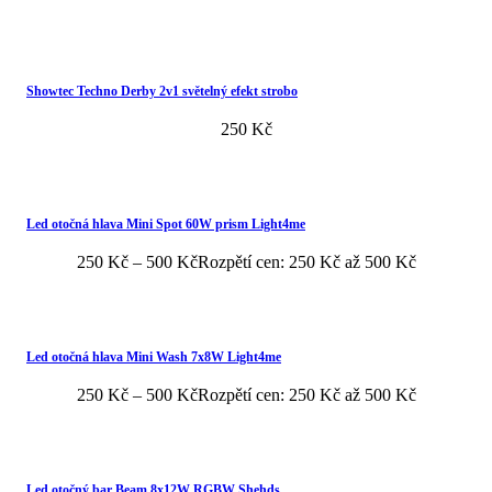
Showtec Techno Derby 2v1 světelný efekt strobo
250
Kč
Led otočná hlava Mini Spot 60W prism Light4me
250
Kč
–
500
Kč
Rozpětí cen: 250 Kč až 500 Kč
Led otočná hlava Mini Wash 7x8W Light4me
250
Kč
–
500
Kč
Rozpětí cen: 250 Kč až 500 Kč
Led otočný bar Beam 8x12W RGBW Shehds