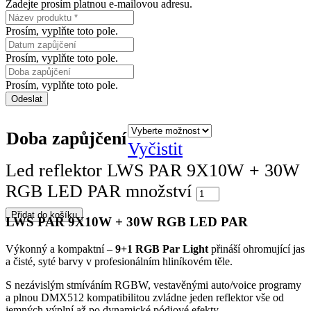
Zadejte prosím platnou e-mailovou adresu.
Prosím, vyplňte toto pole.
Prosím, vyplňte toto pole.
Prosím, vyplňte toto pole.
Odeslat
Doba zapůjčení
Vyčistit
Led reflektor LWS PAR 9X10W + 30W
RGB LED PAR množství
Přidat do košíku
LWS PAR 9X10W + 30W RGB LED PAR
Výkonný a kompaktní –
9+1 RGB Par Light
přináší ohromující jas
a čisté, syté barvy v profesionálním hliníkovém těle.
S nezávislým stmíváním RGBW, vestavěnými auto/voice programy
a plnou DMX512 kompatibilitou zvládne jeden reflektor vše od
jemných výplní až po dynamické pódiové efekty.